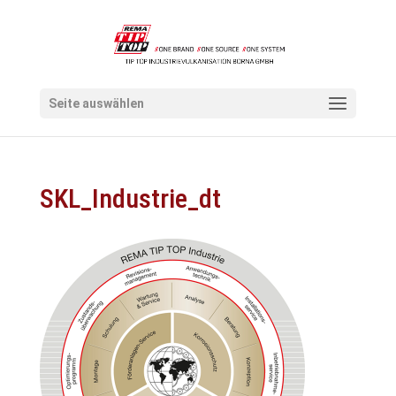
Seite auswählen
SKL_Industrie_dt