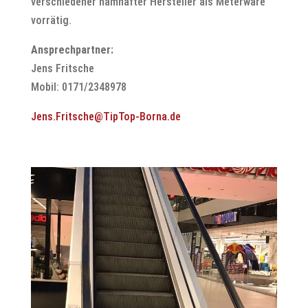
verschiedener namhafter Hersteller als Meterware
vorrätig.
Ansprechpartner:
Jens Fritsche
Mobil: 0171/2348978
Jens.Fritsche@TipTop-Borna.de