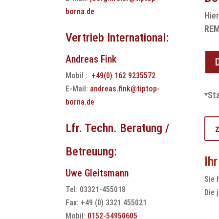
borna.de
Hie
REM
Vertrieb International:
Andreas Fink
Mobil :
+49(0) 162 9235572
E-Mail:
andreas.fink@tiptop-
*St
borna.de
Lfr. Techn. Beratung /
Betreuung:
Ih
Uwe Gleitsmann
Sie 
Tel: 03321-455018
Die 
Fax: +49 (0) 3321 455021
Mobil:
0152-54950605