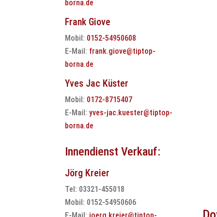
borna.de
Frank Giove
Mobil:
0152-54950608
E-Mail:
frank.giove@tiptop-
borna.de
Yves Jac Küster
Mobil:
0172-8715407
E-Mail:
yves-jac.kuester@tiptop-
borna.de
Innendienst Verkauf:
Jörg Kreier
Tel: 03321-455018
Mobil: 0152-54950606
Do
E-Mail:
joerg.kreier@tiptop-